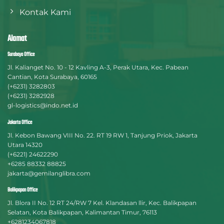
Kontak Kami
Alamat
Surabaya Office
Jl. Kalianget No. 10 - 12 Kavling A-3, Perak Utara, Kec. Pabean
Cantian, Kota Surabaya, 60165
(+6231) 3282803
(+6231) 3282928
gl-logistics@indo.net.id
Jakarta Office
Jl. Kebon Bawang VIII No. 22. RT 19 RW 1, Tanjung Priok, Jakarta
Utara 14320
(+6221) 24622290
+6285 88332 88825
jakarta@gemilanglibra.com
Balikpapan Office
Jl. Blora II No. 12 RT 24/RW 7 Kel. Klandasan llir, Kec. Balikpapan
Selatan, Kota Balikpapan, Kalimantan Timur, 76113
+6281234067818