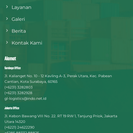
Layanan
Galeri
Berita
Kontak Kami
Alamat
Surabaya Office
Jl. Kalianget No. 10 - 12 Kavling A-3, Perak Utara, Kec. Pabean
Cantian, Kota Surabaya, 60165
(+6231) 3282803
(+6231) 3282928
gl-logistics@indo.net.id
Jakarta Office
Jl. Kebon Bawang VIII No. 22. RT 19 RW 1, Tanjung Priok, Jakarta
Utara 14320
(+6221) 24622290
+6285 88332 88825