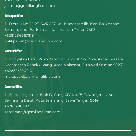
jakarta@gemilanglibra.com
Balikpapan Office
Jl. Blora II No. 12 RT 24/RW 7 Kel. Klandasan llir, Kec. Balikpapan
Selatan, Kota Balikpapan, Kalimantan Timur, 76113
+6281234067818
balikpapan@gemilanglibra.com
Makassar Office
Jl. Adhyaksa baru, Ruko Zamrud 2 Blok K No. 7, kelurahan Masale,
Kecamatan Panakkukang, Kota Makassar, Sulawesi Selatan 90231
+6285241001110
makassar@gemilanglibra.com
Semarang Office
Jl. Semarang Indah Blok D, Gang XIV No. 15, Tawangmas, Kec.
Semarang Barat, Kota Semarang, Jawa Tengah 50144
+62816618383
semarang@gemilanglibra.com